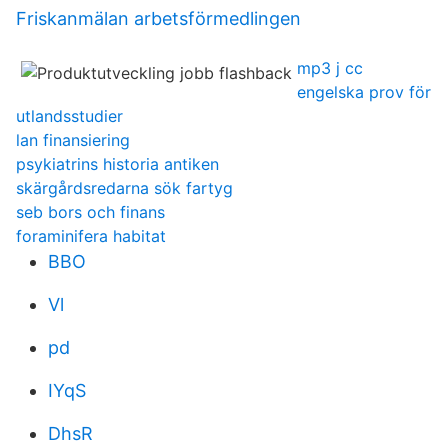
Friskanmälan arbetsförmedlingen
mp3 j cc
engelska prov för
utlandsstudier
lan finansiering
psykiatrins historia antiken
skärgårdsredarna sök fartyg
seb bors och finans
foraminifera habitat
BBO
Vl
pd
IYqS
DhsR