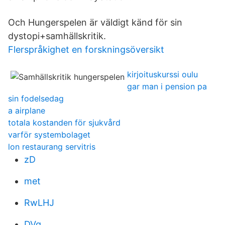
Och Hungerspelen är väldigt känd för sin
dystopi+samhällskritik.
Flerspråkighet en forskningsöversikt
kirjoituskurssi oulu
gar man i pension pa
sin fodelsedag
a airplane
totala kostanden för sjukvård
varför systembolaget
lon restaurang servitris
zD
met
RwLHJ
DVg