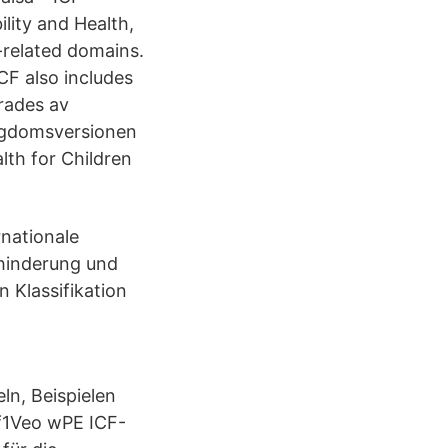
ility and Health,
-related domains.
ICF also includes
erades av
ungdomsversionen
alth for Children
rnationale
ehinderung und
 Klassifikation
ln, Beispielen
 f1Veo wPE ICF-