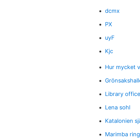
dcmx
PX
uyF
Kjc
Hur mycket v
Grönsakshall
Library offic
Lena sohl
Katalonien sj
Marimba rin