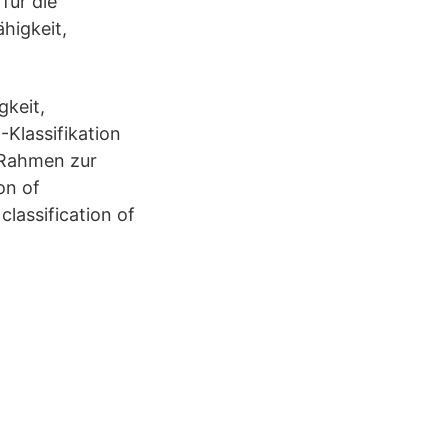
für die
higkeit,
gkeit,
-Klassifikation
n Rahmen zur
on of
lassification of