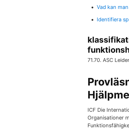
Vad kan man 
Identifiera sp
klassifika
funktions
71.70. ASC Leide
Provläs
Hjälpme
ICF Die Internati
Organisationer m
Funktionsfähigk