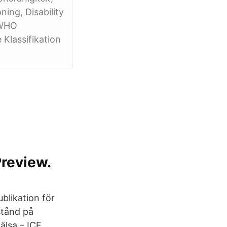
ing, Disability
r WHO
 Klassifikation
review.
blikation för
lstånd på
älsa – ICF