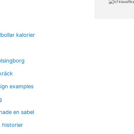
bollar kalorier
elsingborg
kräck
sign examples
g
hade en sabel
 historier