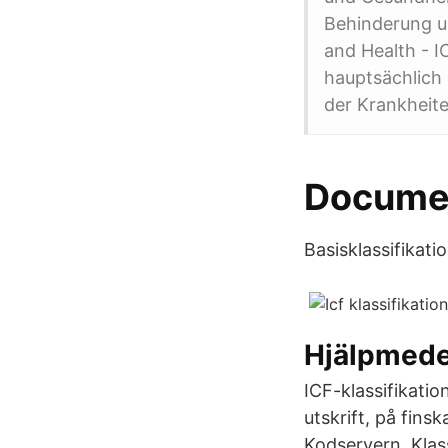
Behinderung un
and Health - I
hauptsächlich 
der Krankheite
Documen
Basisklassifikat
Hjälpmede
ICF-klassifikatio
utskrift, på fins
Kodservern. Klass