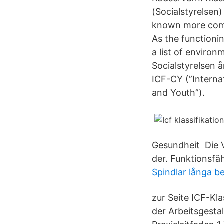
(Socialstyrelsen)
known more commo
As the functionin
a list of environ
Socialstyrelsen 
ICF-CY (”Internat
and Youth”).
Gesundheit Die V
der. Funktionsfä
Spindlar långa b
zur Seite ICF-Kla
der Arbeitsgesta