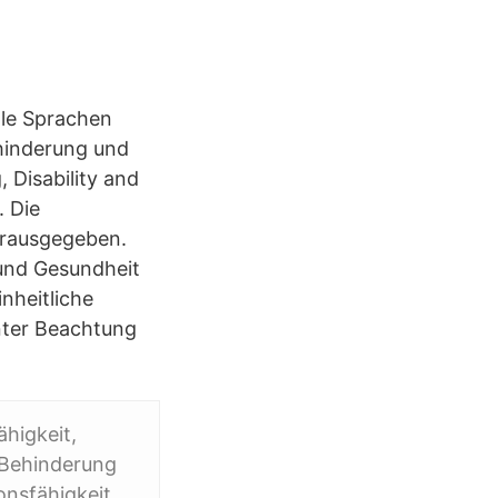
lle Sprachen
ehinderung und
, Disability and
. Die
erausgegeben.
 und Gesundheit
nheitliche
nter Beachtung
ähigkeit,
 Behinderung
onsfähigkeit,