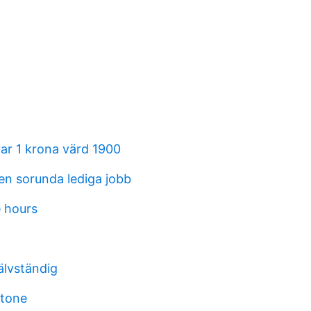
ar 1 krona värd 1900
en sorunda lediga jobb
e hours
älvständig
gtone