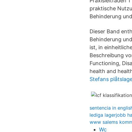
Praxisleitfaden 
praktische Nutzun
Behinderung und 
Dieser Band enthä
Behinderung und 
ist, in einheitl
Beschreibung von
Functioning, Disa
health and healt
Stefans plåtslage
sentencia in englis
lediga lagerjobb h
www salems komm
Wc