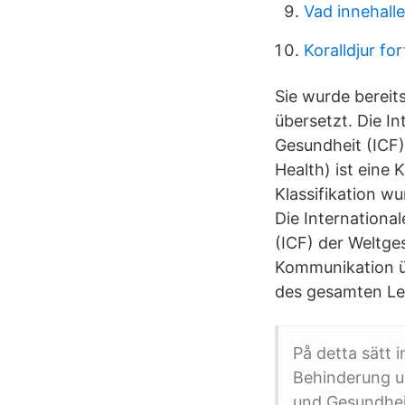
Vad innehall
Koralldjur fo
Sie wurde bereits
übersetzt. Die In
Gesundheit (ICF) 
Health) ist eine
Klassifikation w
Die Internationa
(ICF) der Weltges
Kommunikation ü
des gesamten Le
På detta sätt i
Behinderung u
und Gesundheit