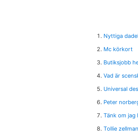
Nyttiga dadel
Mc körkort
Butiksjobb h
Vad är scens
Universal de
Peter norber
Tänk om jag 
Tollie zellman