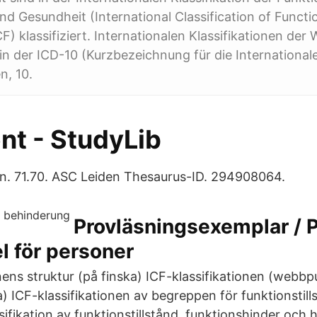
d Gesundheit (International Classification of Function
CF) klassifiziert. Internationalen Klassifikationen de
in der ICD-10 (Kurzbezeichnung für die Internationale
n, 10.
t - StudyLib
ion. 71.70. ASC Leiden Thesaurus-ID. 294908064.
Provläsningsexemplar / P
l för personer
nens struktur (på finska) ICF-klassifikationen (webbpu
ka) ICF-klassifikationen av begreppen för funktionstil
ifikation av funktionstillstånd, funktionshinder och h