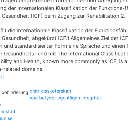
1 Trägerübergreifende Informationen und Anregungen 
g der Internationalen Klassifikation der Funktions-fä
Gesundheit (ICF) beim Zugang zur Rehabilitation 2.
lt die Internationale Klassifikation der Funktionsfähi
Gesundheit, abgekürzt ICF.1 Allgemeines Ziel der ICF
icher und standardisierter Form eine Sprache und eine
 Gesundheits- und mit The International Classificati
bility and Health, known more commonly as ICF, is a c
h-related domains.
ri
distriktsskoterskan
vad betyder egentligen integritet
h
almstad
un se