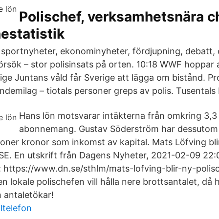
Polischef, verksamhetsnära c
estatistik
, sportnyheter, ekonominyheter, fördjupning, debatt, o
rsök – stor polisinsats på orten. 10:18 WWF hoppar 
ige Juntans våld får Sverige att lägga om bistånd. P
ndemilag – tiotals personer greps av polis. Tusental
Hans lön motsvarar intäkterna från omkring 3,3 
abonnemang. Gustav Söderström har dessutom d
ljoner kronor som inkomst av kapital. Mats Löfving blir
E. En utskrift från Dagens Nyheter, 2021-02-09 22:0
 https://www.dn.se/sthlm/mats-lofving-blir-ny-polisc
den lokale polischefen vill hålla nere brottsantalet, d
 antaletökar!
ltelefon