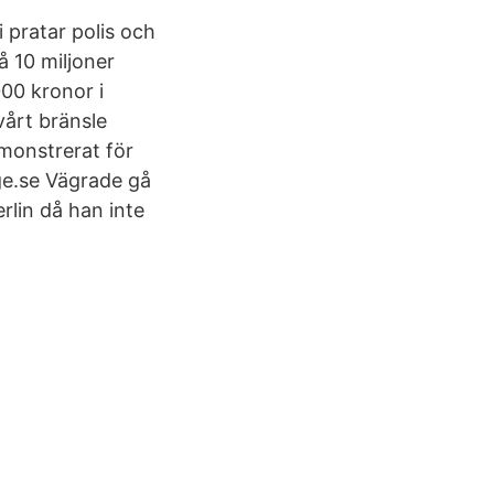
 pratar polis och
 10 miljoner
000 kronor i
vårt bränsle
emonstrerat för
ige.se Vägrade gå
rlin då han inte