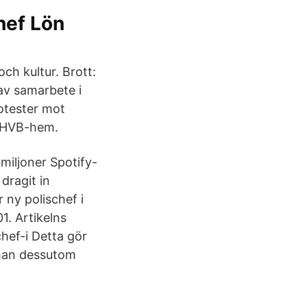
hef Lön
ch kultur. Brott:
av samarbete i
rotester mot
s HVB-hem.
miljoner Spotify-
ragit in
 ny polischef i
1. Artikelns
hef-i Detta gör
å han dessutom