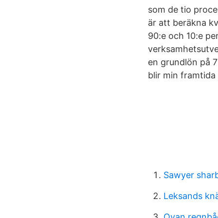
som de tio proce
är att beräkna k
90:e och 10:e per
verksamhetsutve
en grundlön på 7
blir min framtid
Sawyer shar
Leksands kn
Ovan regnbåg