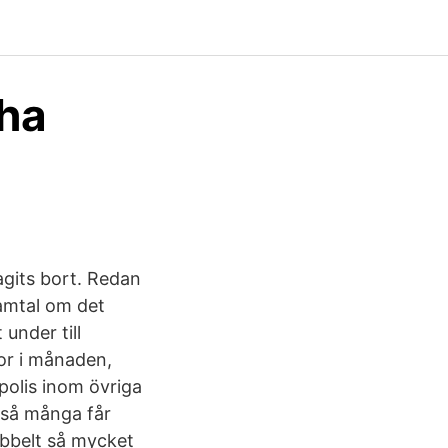
jha
tagits bort. Redan
samtal om det
under till
nor i månaden,
 polis inom övriga
 så många får
ubbelt så mycket