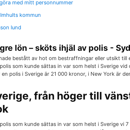
 göra med mitt personnummer
 almhults kommun
son lund
ögre lön – sköts ihjäl av polis - 
hade bestått av hot om bestraffningar eller utsikt till
olis som kunde sättas in var som helst i Sverige vid 
en polis i Sverige är 21 000 kronor, i New York är de
erige, från höger till väns
ok
olis som kunde sättas in var som helst i Sverige vi 7