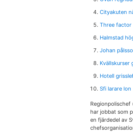
Cityakuten n
Three factor
Halmstad hö
Johan pålss
Kvällskurser 
Hotell grissl
Sfi larare lon
Regionpolischef 
har jobbat som po
en fjärdedel av S
chefsorganisati