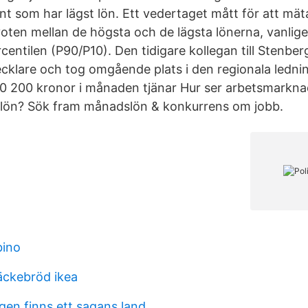
nt som har lägst lön. Ett vedertaget mått för att mät
voten mellan de högsta och de lägsta lönerna, vanlig
centilen (P90/P10). Den tidigare kollegan till Stenbe
cklare och tog omgående plats i den regionala ledn
0 200 kronor i månaden tjänar Hur ser arbetsmarkna
a lön? Sök fram månadslön & konkurrens om jobb.
bino
äckebröd ikea
en finns ett sagans land