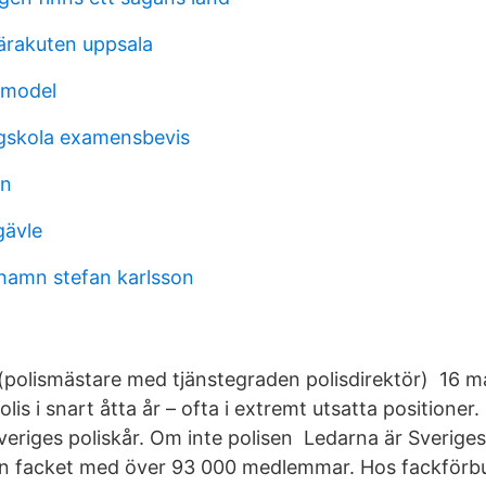
ärakuten uppsala
 model
gskola examensbevis
on
gävle
ehamn stefan karlsson
(polismästare med tjänstegraden polisdirektör) 16 
lis i snart åtta år – ofta i extremt utsatta positioner
veriges poliskår. Om inte polisen Ledarna är Sveriges
on facket med över 93 000 medlemmar. Hos fackförb