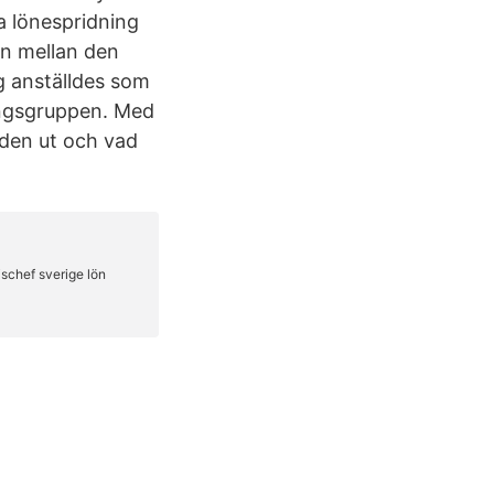
a lönespridning
en mellan den
rg anställdes som
ingsgruppen. Med
den ut och vad