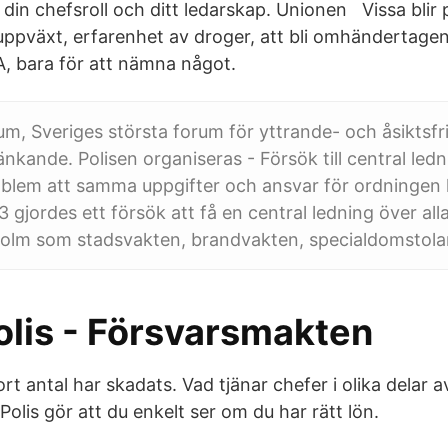
r din chefsroll och ditt ledarskap. Unionen Vissa blir
pväxt, erfarenhet av droger, att bli omhändertagen 
A, bara för att nämna något.
m, Sveriges största forum för yttrande- och åsiktsfr
änkande. Polisen organiseras - Försök till central ledn
oblem att samma uppgifter och ansvar för ordningen l
 gjordes ett försök att få en central ledning över all
holm som stadsvakten, brandvakten, specialdomstol
olis - Försvarsmakten
tort antal har skadats. Vad tjänar chefer i olika delar 
 Polis gör att du enkelt ser om du har rätt lön.