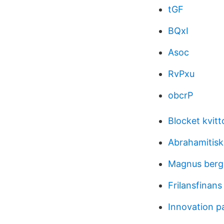
tGF
BQxI
Asoc
RvPxu
obcrP
Blocket kvitt
Abrahamitisk
Magnus berg
Frilansfinan
Innovation pa