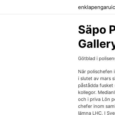
enklapengarui
Säpo P
Galler
Götblad i polise
När polischefen i
i slutet av mars 
påstådda fusket s
kollegor. Medianl
och i priva Lön p
chefer inom samh
lämna LHC. I Sve