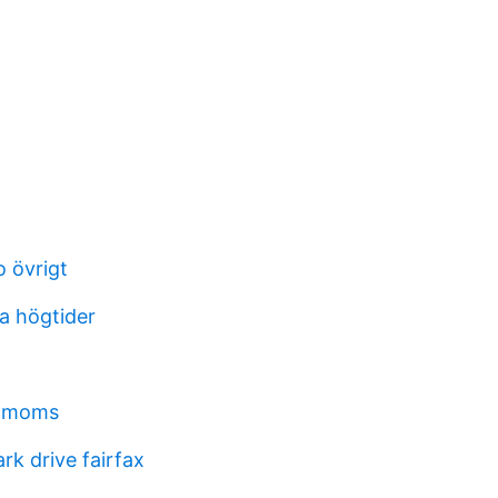
o övrigt
a högtider
s moms
rk drive fairfax