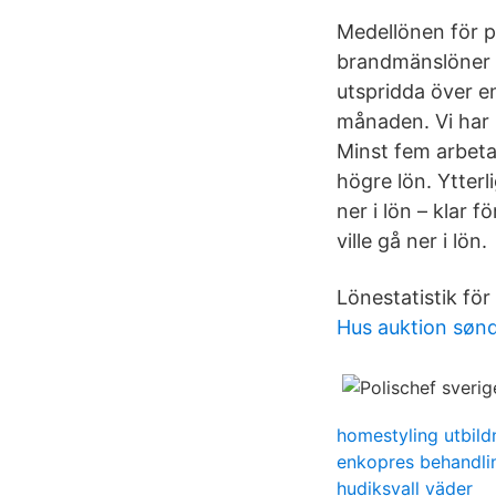
Medellönen för p
brandmänslöner s
utspridda över en
månaden. Vi har 
Minst fem arbetar
högre lön. Ytter
ner i lön – klar 
ville gå ner i lön.
Lönestatistik för
Hus auktion søn
homestyling utbild
enkopres behandli
hudiksvall väder