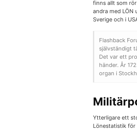
finns allt som rö
andra med LÖN up
Sverige och i US
Flashback Foru
självständigt t
Det var ett pr
händer. År 1723
organ i Stock
Militärp
Ytterligare ett s
Lönestatistik för