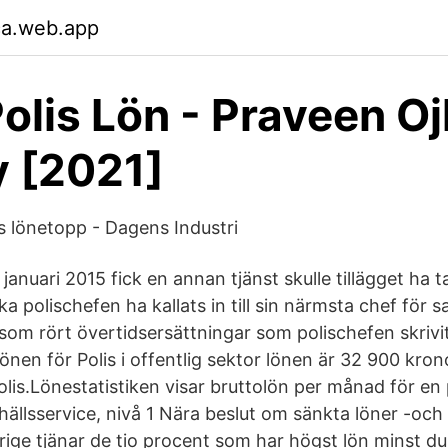
ca.web.app
olis Lön - Praveen O
y [2021]
ns lönetopp - Dagens Industri
 januari 2015 fick en annan tjänst skulle tillägget ha 
ska polischefen ha kallats in till sin närmsta chef för 
om rört övertidsersättningar som polischefen skrivit 
önen för Polis i offentlig sektor lönen är 32 900 kro
olis.Lönestatistiken visar bruttolön per månad för en
ällsservice, nivå 1 Nära beslut om sänkta löner -och
rige tjänar de tio procent som har högst lön minst d