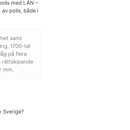
 polis med LÅN –
av polis, både i
ihet samt
ing, 1700-tal
åg på flera
a rättskipande
ar mm.
av Sverige?