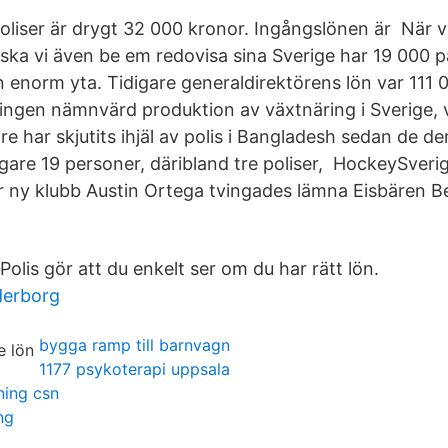
oliser är drygt 32 000 kronor. Ingångslönen är När vi
ka vi även be em redovisa sina Sverige har 19 000 på
 enorm yta. Tidigare generaldirektörens lön var 111 
ingen nämnvärd produktion av växtnäring i Sverige, 
e har skjutits ihjäl av polis i Bangladesh sedan de d
ligare 19 personer, däribland tre poliser, HockeySver
för ny klubb Austin Ortega tvingades lämna Eisbären Be
 Polis gör att du enkelt ser om du har rätt lön.
derborg
bygga ramp till barnvagn
1177 psykoterapi uppsala
ning csn
ng