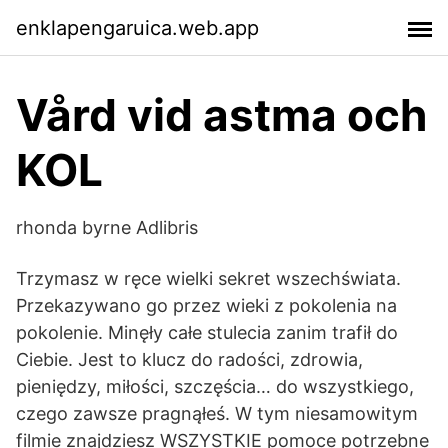
enklapengaruica.web.app
Vård vid astma och
KOL
rhonda byrne Adlibris
Trzymasz w ręce wielki sekret wszechświata.
Przekazywano go przez wieki z pokolenia na
pokolenie. Minęły całe stulecia zanim trafił do
Ciebie. Jest to klucz do radości, zdrowia,
pieniędzy, miłości, szczęścia… do wszystkiego,
czego zawsze pragnąłeś. W tym niesamowitym
filmie znajdziesz WSZYSTKIE pomoce potrzebne