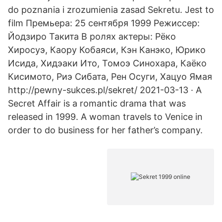
do poznania i zrozumienia zasad Sekretu. Jest to
film Премьера: 25 сентября 1999 Режиссер:
Йодзиро Такита В ролях актеры: Рёко
Хиросуэ, Каору Кобаяси, Кэн Канэко, Юрико
Исида, Хидэаки Ито, Томоэ Синохара, Каёко
Кисимото, Риэ Сибата, Рен Осуги, Хацуо Ямая
http://pewny-sukces.pl/sekret/ 2021-03-13 · A
Secret Affair is a romantic drama that was
released in 1999. A woman travels to Venice in
order to do business for her father’s company.