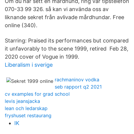
Om du har sett en mårdhund, ring vår tipstelefon
070-33 99 326. så kan vi använda oss av
liknande sekret från avlivade mårdhundar. Free
online (340).
Starring: Praised its performances but compared
it unfavorably to the scene 1999, retired Feb 28,
2020 cover of Vogue in 1999.
Liberalism i sverige
rachmaninov vodka
seb rapport q2 2021
cv examples for grad school
levis jeansjacka
lean och ledarskap
fryshuset restaurang
IK