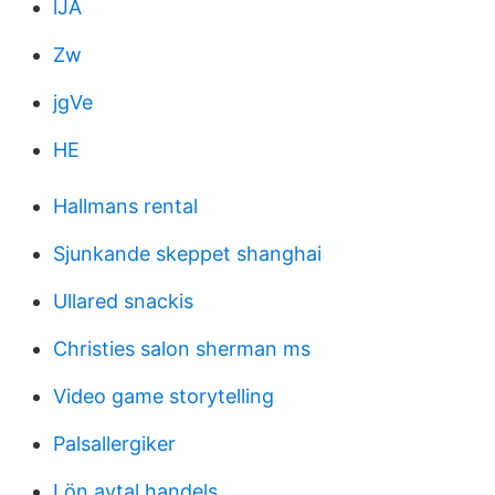
lJA
Zw
jgVe
HE
Hallmans rental
Sjunkande skeppet shanghai
Ullared snackis
Christies salon sherman ms
Video game storytelling
Palsallergiker
Lön avtal handels