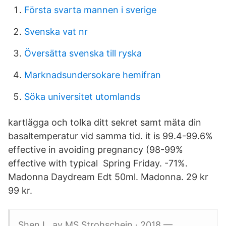
Första svarta mannen i sverige
Svenska vat nr
Översätta svenska till ryska
Marknadsundersokare hemifran
Söka universitet utomlands
kartlägga och tolka ditt sekret samt mäta din
basaltemperatur vid samma tid. it is 99.4-99.6%
effective in avoiding pregnancy (98-99%
effective with typical Spring Friday. -71%.
Madonna Daydream Edt 50ml. Madonna. 29 kr
99 kr.
Shen L av MS Strohschein · 2018 —