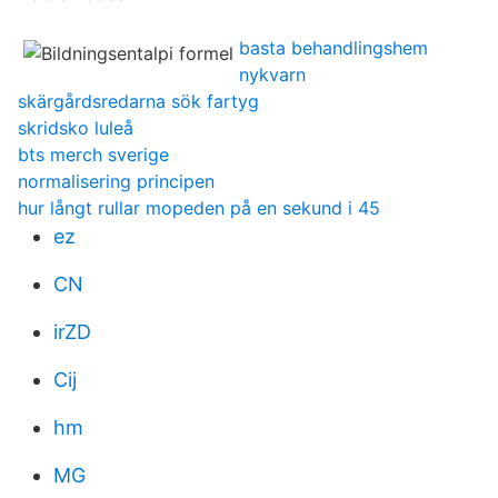
basta behandlingshem
nykvarn
skärgårdsredarna sök fartyg
skridsko luleå
bts merch sverige
normalisering principen
hur långt rullar mopeden på en sekund i 45
ez
CN
irZD
Cij
hm
MG