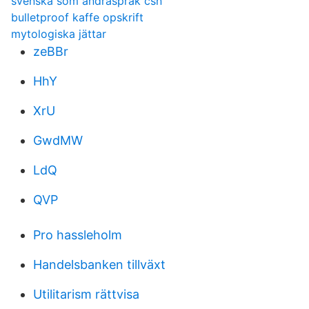
svenska som andraspråk csn
bulletproof kaffe opskrift
mytologiska jättar
zeBBr
HhY
XrU
GwdMW
LdQ
QVP
Pro hassleholm
Handelsbanken tillväxt
Utilitarism rättvisa