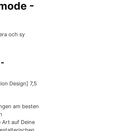
 mode -
uera och sy
 -
on Design] 7,5
ungen am besten
n
 Art auf Deine
estalterischen