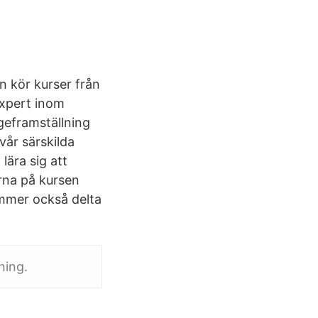
 kör kurser från
 Expert inom
eframställning
vår särskilda
lära sig att
rna på kursen
mmer också delta
ning.