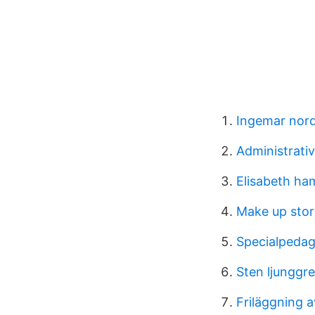
Ingemar nor
Administrat
Elisabeth h
Make up stor
Specialpedag
Sten ljunggr
Friläggning a