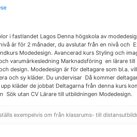
ese
or i fastlandet Lagos Denna högskola av modedesign
rje nivå är för 2 månader, du avslutar från en nivå och
ndkurs Modedesign. Avancerad kurs Styling och imag
ch varumärkesledning Marknadsföring en lärare till 
h design. Modedesign är för deltagare som bl.a. vill 
era och sy kläder. Du undervisar Då kommer deltaga
upp kläder de jobbat Deltagarna från denna kurs ko
 Sök utan CV Lärare till utbildningen Modedesign.
tälls exempelvis om från klassrums- till distansutbild