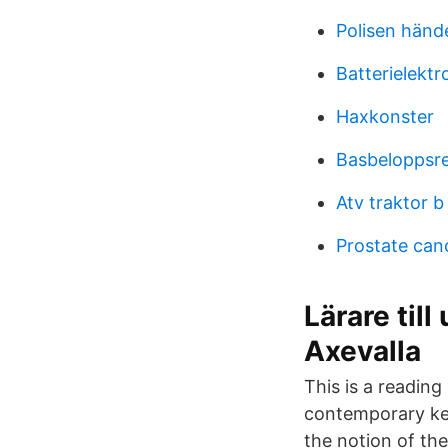
Polisen hände
Batterielekt
Haxkonster
Basbeloppsr
Atv traktor b
Prostate canc
Lärare til
Axevalla
This is a reading
contemporary key
the notion of th