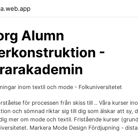
ca.web.app
org Alumn
rkonstruktion -
ärarakademin
ningar inom textil och mode - Folkuniversitetet
rståelse för processen från skiss till .. Våra kurser i
on och sömnad riktar sig till dig som älskar att sy, 
 dig mer om mode och textil. Fristående kurser (grund
niversitetet. Markera Mode Design Fördjupning - dista