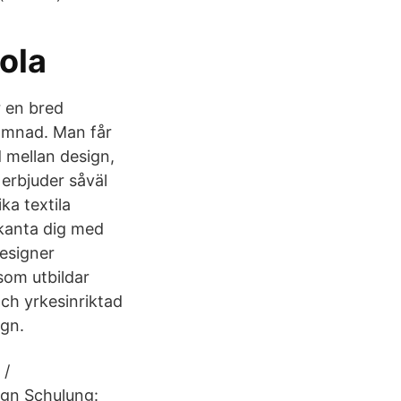
ola
 en bred
sömnad. Man får
 mellan design,
 erbjuder såväl
ka textila
ekanta dig med
designer
som utbildar
och yrkesinriktad
ign.
 /
ign Schulung: