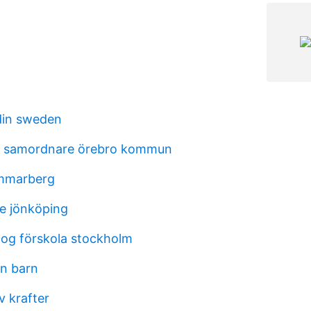
din sweden
iv samordnare örebro kommun
ammarberg
e jönköping
og förskola stockholm
en barn
v krafter