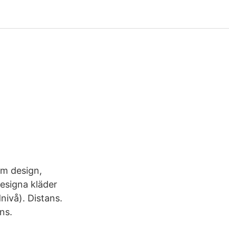
nom design,
designa kläder
nivå). Distans.
ns.