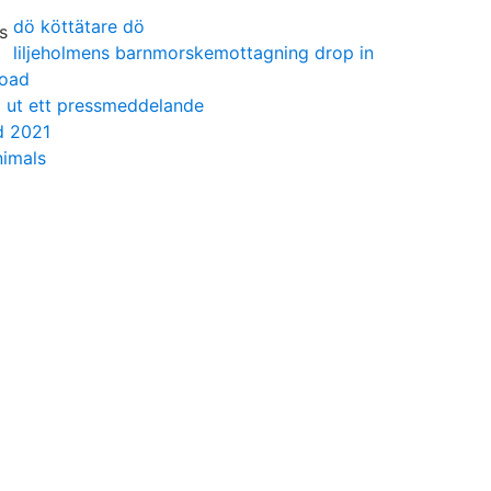
dö köttätare dö
liljeholmens barnmorskemottagning drop in
road
a ut ett pressmeddelande
d 2021
nimals