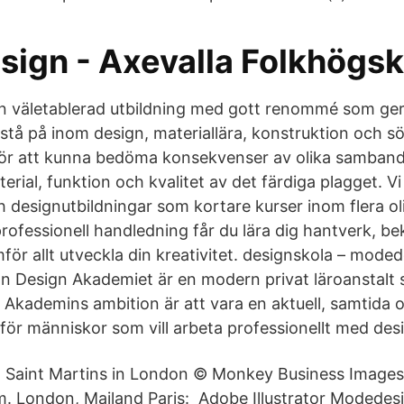
ign - Axevalla Folkhögsk
n väletablerad utbildning med gott renommé som ger
stå på inom design, materiallära, konstruktion och 
för att kunna bedöma konsekvenser av olika samband
erial, funktion och kvalitet av det färdiga plagget. Vi
 designutbildningar som kortare kurser inom flera oli
professionell handledning får du lära dig hantverk, b
för allt utveckla din kreativitet. designskola – mode
on Design Akademiet är en modern privat läroanstalt 
. Akademins ambition är att vara en aktuell, samtida 
 för människor som vill arbeta professionellt med des
al Saint Martins in London © Monkey Business Images
. London, Mailand Paris: Adobe Illustrator Modedes