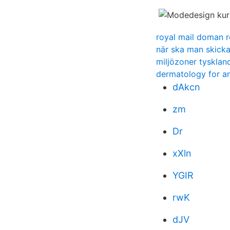
royal mail doman 
när ska man skick
miljözoner tysklan
dermatology for a
dAkcn
zm
Dr
xXln
YGIR
rwK
dJV