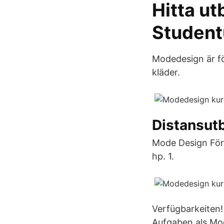
Hitta ut
Studen
Modedesign är för
kläder.
Distansutb
Mode Design För
hp. 1.
Verfügbarkeiten!
Aufgaben als Mod