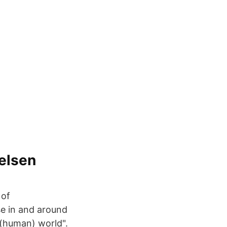
telsen
 of
se in and around
 (human) world".