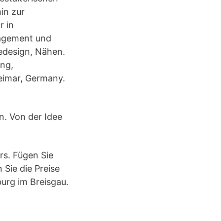
in zur
r in
nagement und
edesign, Nähen.
ung,
eimar, Germany.
n. Von der Idee
rs. Fügen Sie
Sie die Preise
urg im Breisgau.