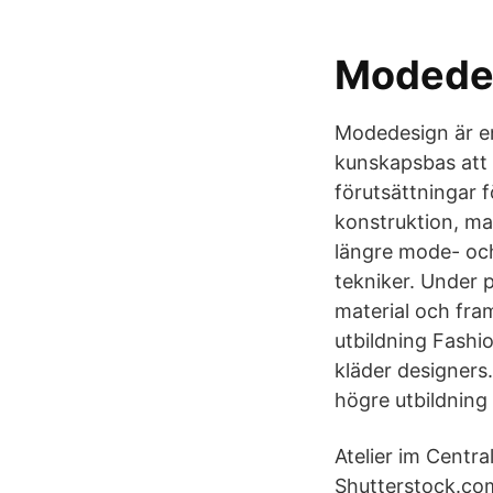
Modedes
Modedesign är e
kunskapsbas att 
förutsättningar 
konstruktion, mat
längre mode- och
tekniker. Under 
material och fram
utbildning Fashi
kläder designers
högre utbildning
Atelier im Centr
Shutterstock.com