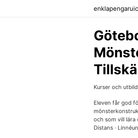
enklapengarui
Göteb
Mönste
Tillsk
Kurser och utbild
Eleven får god fö
mönsterkonstrukti
och som vill lära
Distans · Linnéu