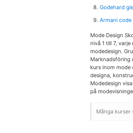
Godehard gi
Armani code
Mode Design Skol
nivå 1 till 7, va
modedesign. Gru
Marknadsföring o
kurs inom mode oc
designa, konstru
Modedesign visa 
på modevisningen
Många kurser s